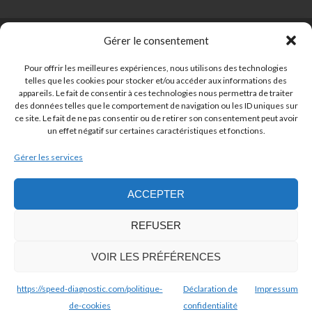
Gérer le consentement
Pour offrir les meilleures expériences, nous utilisons des technologies
55 Rue de l'Égalité 92130 Issy-les-Moulineaux
telles que les cookies pour stocker et/ou accéder aux informations des
206 Av. Marx Dormoy, 92120 Montrouge
appareils. Le fait de consentir à ces technologies nous permettra de traiter
des données telles que le comportement de navigation ou les ID uniques sur
ce site. Le fait de ne pas consentir ou de retirer son consentement peut avoir
un effet négatif sur certaines caractéristiques et fonctions.
speed_diagnostic@outlook.com
Gérer les services
ACCEPTER
06 60 28 36 48
REFUSER
VOIR LES PRÉFÉRENCES
Copyright © Speed Diagnostic | Amdouni Najla 2017
Demander un devis gratuit
https://speed-diagnostic.com/politique-
Déclaration de
Impressum
Zerif Lite
powered by
Lion
de-cookies
confidentialité