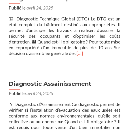
Travaux
Publié le
avril 24, 2025
🏗️ Diagnostic Technique Global (DTG) Le DTG est un
état complet du bâtiment destiné aux copropriétés. Il
permet d’anticiper les travaux à réaliser, d’assurer la
sécurité des occupants et d’optimiser les coûts
d’entretien. 🏢 Quand est-il obligatoire ? Pour toute mise
en copropriété d’un immeuble de plus de 10 ans Sur
En
décision d’assemblée générale des
[…]
savoir
plus
surDiagnostic
Technique
Global
Diagnostic Assainissement
Publié le
avril 24, 2025
💧 Diagnostic d’Assainissement Ce diagnostic permet de
vérifier si l’installation d’évacuation des eaux usées est
conforme aux normes environnementales, qu’elle soit
collective ou autonome. 🏡 Quand est-il obligatoire ? Il
est requis pour toute vente d’un bien immobilier non