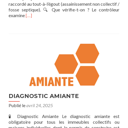
raccordé au tout-à-l’égout (assainissement non collectif /
fosse septique). 🔍 Que vérifie-t-on ? Le contrôleur
En
examine
[…]
savoir
plus
surDiagnostic
Assainissement
DIAGNOSTIC AMIANTE
Publié le
avril 24, 2025
🧪 Diagnostic Amiante Le diagnostic amiante est
obligatoire pour tous les immeubles collectifs ou
maisons individuelles dont le permis de construire est