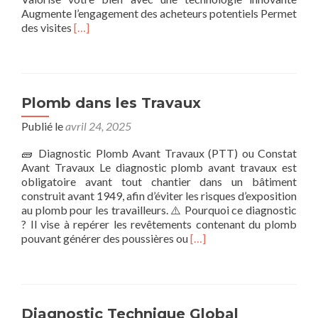
Augmente l’engagement des acheteurs potentiels Permet
En
des visites
[…]
savoir
plus
surVisite
virtuelle
3D
Plomb dans les Travaux
Matterport
Publié le
avril 24, 2025
🧱 Diagnostic Plomb Avant Travaux (PTT) ou Constat
Avant Travaux Le diagnostic plomb avant travaux est
obligatoire avant tout chantier dans un bâtiment
construit avant 1949, afin d’éviter les risques d’exposition
au plomb pour les travailleurs. ⚠️ Pourquoi ce diagnostic
? Il vise à repérer les revêtements contenant du plomb
En
pouvant générer des poussières ou
[…]
savoir
plus
surPlomb
dans
les
Diagnostic Technique Global