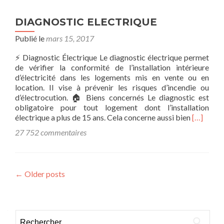
DIAGNOSTIC ELECTRIQUE
Publié le
mars 15, 2017
⚡ Diagnostic Électrique Le diagnostic électrique permet
de vérifier la conformité de l’installation intérieure
d’électricité dans les logements mis en vente ou en
location. Il vise à prévenir les risques d’incendie ou
d’électrocution. 🏠 Biens concernés Le diagnostic est
obligatoire pour tout logement dont l’installation
En
électrique a plus de 15 ans. Cela concerne aussi bien
[…]
savoir
27 752 commentaires
plus
surDIA
ELECTR
Posts
←
Older posts
navigation
Rechercher :