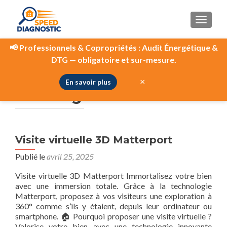
AFFIC
📢
Professionnels & Copropriétés :
Audit Énergétique &
DTG — obligatoire et sur-mesure.
Catégorie :
×
En savoir plus
Uncategorized
Visite virtuelle 3D Matterport
Publié le
avril 25, 2025
Visite virtuelle 3D Matterport Immortalisez votre bien
avec une immersion totale. Grâce à la technologie
Matterport, proposez à vos visiteurs une exploration à
360° comme s’ils y étaient, depuis leur ordinateur ou
smartphone. 🏠 Pourquoi proposer une visite virtuelle ?
Valorise votre bien avec une technologie innovante