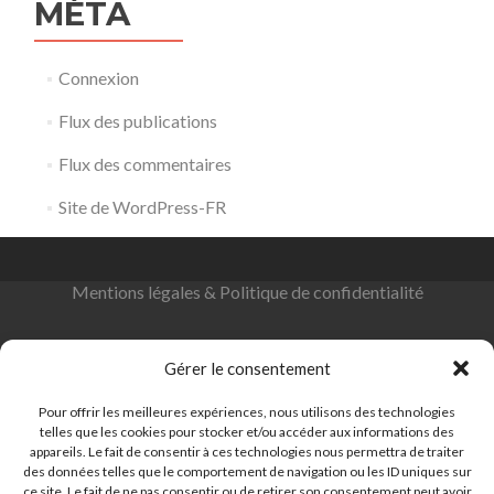
MÉTA
Connexion
Flux des publications
Flux des commentaires
Site de WordPress-FR
Mentions légales & Politique de confidentialité
Gérer le consentement
Pour offrir les meilleures expériences, nous utilisons des technologies
telles que les cookies pour stocker et/ou accéder aux informations des
55 Rue de l'Égalité 92130 Issy-les-Moulineaux
appareils. Le fait de consentir à ces technologies nous permettra de traiter
206 Av. Marx Dormoy, 92120 Montrouge
des données telles que le comportement de navigation ou les ID uniques sur
ce site. Le fait de ne pas consentir ou de retirer son consentement peut avoir