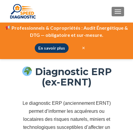
AFFIC
Professionnels & Copropriétés :
Audit Énergétique &
DTG — obligatoire et sur-mesure.
Diagnostic ERNT / ERP
×
En savoir plus
Diagnostic ERP
(ex-ERNT)
Le diagnostic ERP (anciennement ERNT)
permet d’informer les acquéreurs ou
locataires des risques naturels, miniers et
technologiques susceptibles d’affecter un